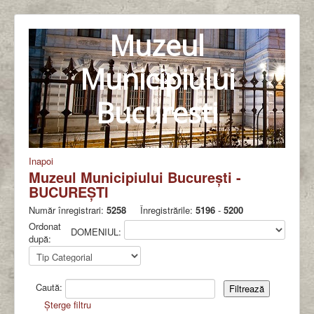
Muzeul
Municipiului
Bucuresti
Inapoi
Muzeul Municipiului Bucureşti -
BUCUREŞTI
Număr înregistrari:
5258
Înregistrările:
5196
-
5200
Ordonat
DOMENIUL:
după:
Caută:
Șterge filtru